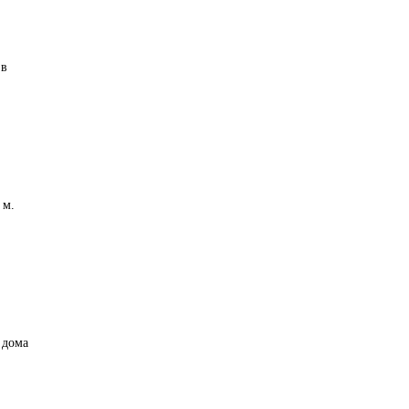
 в
 м.
 дома