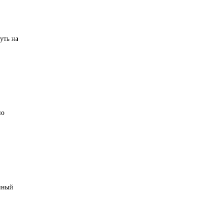
уть на
но
енный