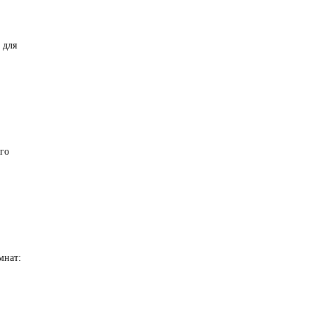
 для
го
мнат: