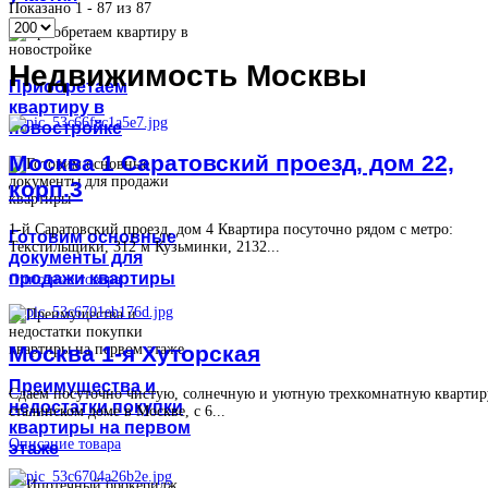
Показано 1 - 87 из 87
Недвижимость Москвы
Приобретаем
квартиру в
новостройке
Москва 1 Саратовский проезд, дом 22,
корп.3
1-й Саратовский проезд, дом 4 Квартира посуточно рядом с метро:
Готовим основные
Текстильщики, 312 м Кузьминки, 2132...
документы для
продажи квартиры
Описание товара
Москва 1-я Хуторская
Преимущества и
Сдаем посуточно чистую, солнечную и уютную трехкомнатную квартир
недостатки покупки
сталинском доме в Москве, с 6...
квартиры на первом
Описание товара
этаже