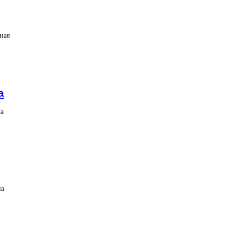
ная
а
На
на