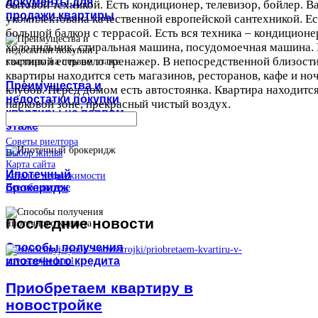
документы для
бытовой техникой. Есть кондиционер, телевизор, бойлер. В
продажи квартиры
укомплектована качественной европейской сантехникой. Ес
большой балкон с террасой. Есть вся техника – кондиционе
холодильник, стиральная машина, посудомоечная машина.
гостиной есть вело тренажер. В непосредственной близости
квартиры находится сеть магазинов, ресторанов, кафе и но
Преимущества и
клубов. Перед домом есть автостоянка. Квартира находится
недостатки покупки
парковой зоне, прекрасный чистый воздух.
квартиры на первом
этаже
Советы риелтора
Выбор жилья
Карта сайта
Ипотечный
Каталог недвижимости
брокеридж
Все об ипотеке
Последние
новости
Способы получения
ипотечного кредита
Приобретаем квартиру в
новостройке