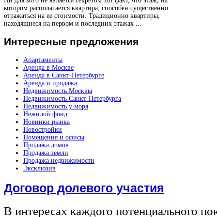
Ни для кого не является секретом тот факт, что этаж, на
котором располагается квартира, способен существенно
отражаться на ее стоимости. Традиционно квартиры,
находящиеся на первом и последних этажах ...
Интересные
предложения
Апартаменты
Аренда в Москве
Аренда в Санкт-Петербурге
Аренда и продажа
Недвижимость Москвы
Недвижимость Санкт-Петербурга
Недвижимость у моря
Нежилой фонд
Новинки рынка
Новостройки
Помещения и офисы
Продажа домов
Продажа земли
Продажа недвижимости
Эксклюзив
Договор долевого участия
В интересах каждого потенциального по