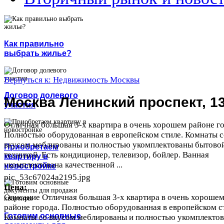
Как правильно
выбрать жилье?
Вернуться к: Недвижимость Москвы
Договор долевого
Москва Ленинский проспект, 1
участия
Отличная большая 3-х квартира в очень хорошем районе го
Полностью оборудованная в европейском стиле. Комнаты с
вкусом меблированы и полностью укомплектованы бытово
Приобретаем
техникой. Есть кондиционер, телевизор, бойлер. Ванная
квартиру в
укомплектована качественной ...
новостройке
pic_53c67024a2195.jpg
Цена:
Описание
Отличная большая 3-х квартира в очень хороше
районе города. Полностью оборудованная в европейском с
Готовим основные
Комнаты со вкусом меблированы и полностью укомплекто