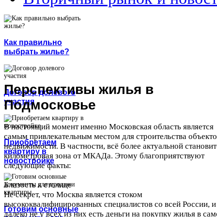
Как правильно
выбрать жилье?
Перспективы жилья в
Договор долевого
участия
Подмосковье
В настоящий момент именно Московская область является
самым привлекательным местом для строительства объекто
Приобретаем
недвижимости. В частности, всё более актуальной становит
квартиру в
километровая зона от МКАДа. Этому благоприятствуют
новостройке
следующие факты:
Близость к столице
Не секрет, что Москва является стоком
высококвалифицированных специалистов со всей России, и
Готовим основные
далеко не у всех из них есть деньги на покупку жилья в са