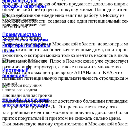
документы для
Москве. А Московская область предлагает довольно широк
продажи квартиры
более низкий спектр цен на покупку жилья. Плюс достаточ
много работников ежедневно ездят на работу в Москву из
Московской области, создавая ещё один потенциальный се
покупателей.
Преимущества и
Условия для жизни
недостатки покупки
Возводя новостройки в Московской области, девелоперы м
квартиры на первом
предложить не только более качественные дома, но и хор
этаже
экологию, о которой можно только мечтать находясь в пыл
загазованной Москве. Плюс в Подмосковье уже существуе
развитая инфраструктура, а также находится множество
Ипотечный
крупных торговых центров вроде АШАНа или IKEA, что
брокеридж
повышает потенциальную привлекательность строящихся 
зданий.
Площади для застройки
Способы получения
Подмосковье располагает достаточно большими площадям
ипотечного кредита
застройки вокруг МКАДа. Это располагает к тому, что
застройщики имеют возможность получить довольно боль
приток покупателей и при этом не снижать сильно цены.
Экономическую выгоду строительства в Московской облас