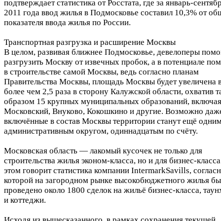
подтверждает статистика от Росстата, где за январь-сентяб
2011 года ввод жилья в Подмосковье составил 10,3% от об
показателя ввода жилья по России.
Транспортная разгрузка и расширение Москвы
В целом, развивая ближнее Подмосковье, девелоперы помо
разгрузить Москву от извечных пробок, а в потенциале по
в строительстве самой Москвы, ведь согласно планам
Правительства Москвы, площадь Москвы будет увеличена 
более чем 2,5 раза в сторону Калужской области, охватив 
образом 15 крупных муниципальных образований, включа
Московский, Внуково, Кокошкино и другие. Возможно даж
включённые в состав Москвы территории станут ещё одни
административным округом, одиннадцатым по счёту.
Московская область — лакомый кусочек не только для
строительства жилья эконом-класса, но и для бизнес-класса
этом говорит статистика компании IntermarkSavills, соглас
которой на загородном рынке высокобюджетного жилья б
проведено около 1800 сделок на жильё бизнес-класса, тау
и коттеджи.
Исходя из вышесказанного, в рамках сохранения текущей