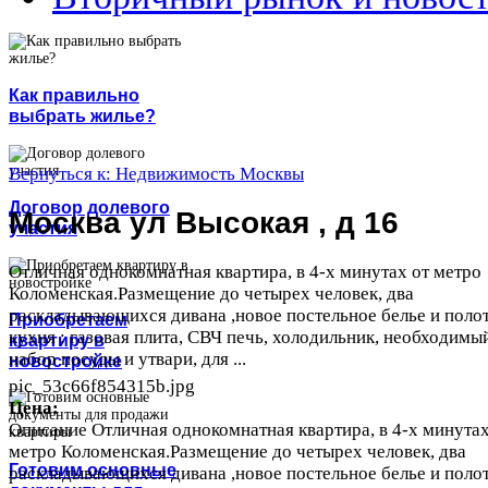
Как правильно
выбрать жилье?
Вернуться к: Недвижимость Москвы
Договор долевого
Москва ул Высокая , д 16
участия
Отличная однокомнатная квартира, в 4-х минутах от метро
Коломенская.Размещение до четырех человек, два
раскладывающихся дивана ,новое постельное белье и полот
Приобретаем
кухня : газовая плита, СВЧ печь, холодильник, необходимы
квартиру в
набор посуды и утвари, для ...
новостройке
pic_53c66f854315b.jpg
Цена:
Описание
Отличная однокомнатная квартира, в 4-х минутах
метро Коломенская.Размещение до четырех человек, два
Готовим основные
раскладывающихся дивана ,новое постельное белье и полот