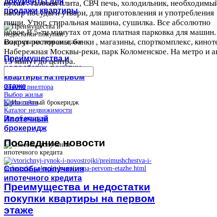
документы для
кухня : газовая плита, СВЧ печь, холодильник, необходимы
продажи квартиры
набор посуды и утвари, для приготовления и употребления
пищи. Утюг, стиральная машина, сушилка. Все абсолютно
новое.В 5-ти минутах от дома платная парковка для машин.
Вокруг рестораны, банки , магазины, спорткомплекс, кинот
Набережная Москвы-реки, парк Коломенское. На метро и а
Преимущества и
15 минут до центра.
недостатки покупки
квартиры на первом
этаже
Советы риелтора
Выбор жилья
Карта сайта
Каталог недвижимости
Все об ипотеке
Ипотечный
брокеридж
Последние
новости
Способы получения
ипотечного кредита
Преимущества и недостатки
покупки квартиры на первом
этаже