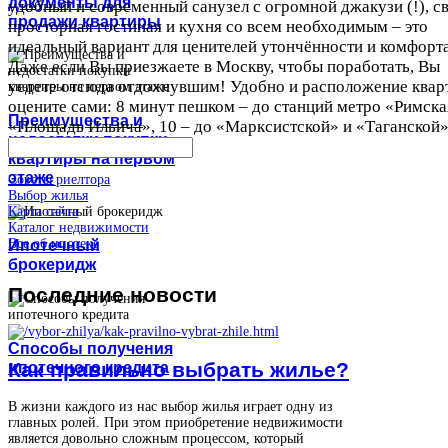
документы для
удобный и современный санузел с огромной джакузи (!), с
продажи квартиры
просторная гостиная и кухня со всем необходимым – это
идеальный вариант для ценителей утончённости и комфорта
Даже если Вы приезжаете в Москву, чтобы поработать, Вы
уедете отсюда отдохнувшим! Удобно и расположение квар
оцените сами: 8 минут пешком – до станций метро «Римска
Преимущества и
«Площадь Ильича», 10 – до «Марксистской» и «Таганской»
недостатки покупки
квартиры на первом
этаже
Советы риелтора
Выбор жилья
Карта сайта
Каталог недвижимости
Все об ипотеке
Ипотечный
брокеридж
Последние
новости
Способы получения
Как правильно выбрать жилье?
ипотечного кредита
В жизни каждого из нас выбор жилья играет одну из
главных ролей. При этом приобретение недвижимости
является довольно сложным процессом, который