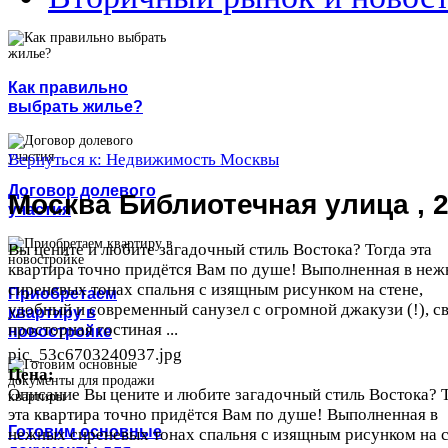
Как правильно
выбрать жилье?
Вернуться к: Недвижимость Москвы
Договор долевого
Москва Библиотечная улица , 
участия
Вы цените и любите загадочный стиль Востока? Тогда эта
квартира точно придётся Вам по душе! Выполненная в не
сиреневых тонах спальня с изящным рисунком на стене,
Приобретаем
удобный и современный санузел с огромной джакузи (!), с
квартиру в
просторная гостиная ...
новостройке
pic_53c6703240937.jpg
Цена:
Описание
Вы цените и любите загадочный стиль Востока? 
эта квартира точно придётся Вам по душе! Выполненная в
Готовим основные
нежных сиреневых тонах спальня с изящным рисунком на с