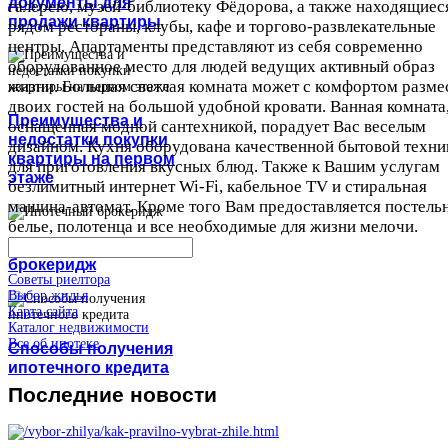
документы для
галерею, музей-библиотеку Фёдорова, а также находящиес
продажи квартиры
рядом рестораны, клубы, кафе и торгово-развлекательные
центры. Апартаменты представляют из себя современно
оборудованное место для людей ведущих активный образ
жизни. Большая светлая комната может с комфортом разме
двоих гостей на большой удобной кровати. Ванная комната
Преимущества и
оснащенная модной сантехникой, порадует Вас веселым
недостатки покупки
дизайном. Кухня оборудована качественной бытовой техни
квартиры на первом
для приготовления вкусных блюд. Также к Вашим услугам
этаже
безлимитный интернет Wi-Fi, кабельное TV и стиральная
машина-автомат. Кроме того Вам предоставляется постель
белье, полотенца и все необходимые для жизни мелочи.
Ипотечный
брокеридж
Советы риелтора
Выбор жилья
Карта сайта
Каталог недвижимости
Все об ипотеке
Способы получения
ипотечного кредита
Последние
новости