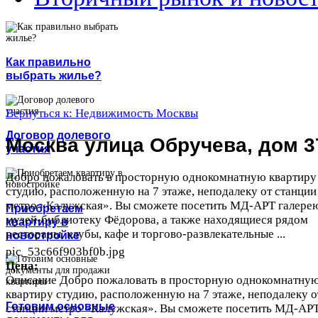
Как правильно
выбрать жилье?
Вернуться к: Недвижимость Москвы
Договор долевого
Москва улица Обручева, дом 3
участия
Добро пожаловать в просторную однокомнатную квартиру
студию, расположенную на 7 этаже, неподалеку от станции
метро «Калужская». Вы сможете посетить МД-АРТ галере
Приобретаем
музей-библиотеку Фёдорова, а также находящиеся рядом
квартиру в
рестораны, клубы, кафе и торгово-развлекательные ...
новостройке
pic_53c66f903bf0b.jpg
Цена:
Описание
Добро пожаловать в просторную однокомнатну
квартиру студию, расположенную на 7 этаже, неподалеку о
Готовим основные
станции метро «Калужская». Вы сможете посетить МД-АР