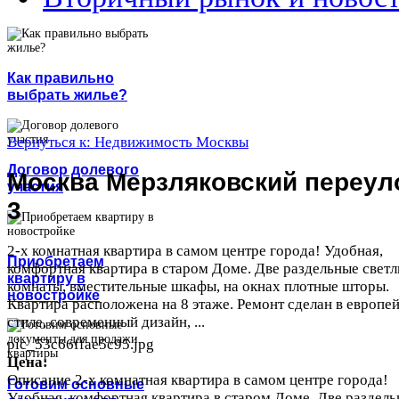
Как правильно
выбрать жилье?
Вернуться к: Недвижимость Москвы
Договор долевого
Москва Мерзляковский переул
участия
3
2-х комнатная квартира в самом центре города! Удобная,
Приобретаем
комфортная квартира в старом Доме. Две раздельные свет
квартиру в
комнаты, вместительные шкафы, на окнах плотные шторы.
новостройке
Квартира расположена на 8 этаже. Ремонт сделан в европе
стиле, современный дизайн, ...
pic_53c66ffae5c95.jpg
Цена:
Описание
2-х комнатная квартира в самом центре города!
Готовим основные
Удобная, комфортная квартира в старом Доме. Две раздел