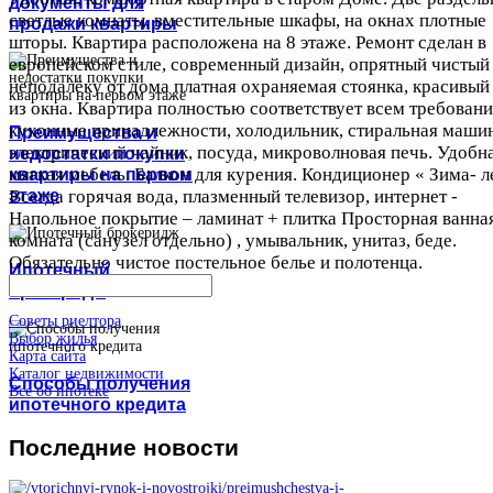
документы для
светлые комнаты, вместительные шкафы, на окнах плотные
продажи квартиры
шторы. Квартира расположена на 8 этаже. Ремонт сделан в
европейском стиле, современный дизайн, опрятный чистый 
неподалёку от дома платная охраняемая стоянка, красивый
из окна. Квартира полностью соответствует всем требовани
кухонные принадлежности, холодильник, стиральная машин
Преимущества и
электрический чайник, посуда, микроволновая печь. Удобн
недостатки покупки
мягкая мебель. Балкон для курения. Кондиционер « Зима- л
квартиры на первом
этаже
Всегда горячая вода, плазменный телевизор, интернет -
Напольное покрытие – ламинат + плитка Просторная ванна
комната (санузел отдельно) , умывальник, унитаз, беде.
Обязательно чистое постельное белье и полотенца.
Ипотечный
брокеридж
Советы риелтора
Выбор жилья
Карта сайта
Каталог недвижимости
Способы получения
Все об ипотеке
ипотечного кредита
Последние
новости