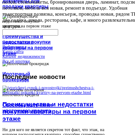
документы для
полов, стеклопакеты, бронированная дверь, ламинат, подсв
продажи квартиры
потолков, мебель вся новая, ремонт в подъезде. Удобная
транспортная развязка, консьерж, проводка новая, рядом Т
два садика, школа, рестораны, кафе, и много развлекательн
центров.
Преимущества и
недостатки покупки
Советы риелтора
Выбор жилья
квартиры на первом
Карта сайта
этаже
Каталог недвижимости
Все об ипотеке
Ипотечный
Последние
новости
брокеридж
Преимущества и недостатки
Способы получения
покупки квартиры на первом
ипотечного кредита
этаже
Ни для кого не является секретом тот факт, что этаж, на
котором располагается квартира, способен существенно