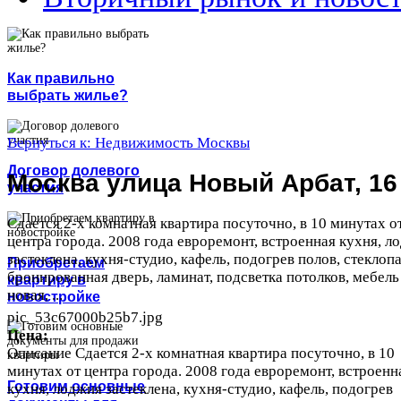
Как правильно
выбрать жилье?
Вернуться к: Недвижимость Москвы
Договор долевого
Москва улица Новый Арбат, 16
участия
Сдается 2-х комнатная квартира посуточно, в 10 минутах о
центра города. 2008 года евроремонт, встроенная кухня, л
застеклена, кухня-студио, кафель, подогрев полов, стеклоп
Приобретаем
бронированная дверь, ламинат, подсветка потолков, мебель
квартиру в
новая, ...
новостройке
pic_53c67000b25b7.jpg
Цена:
Описание
Сдается 2-х комнатная квартира посуточно, в 10
минутах от центра города. 2008 года евроремонт, встроенн
Готовим основные
кухня, лоджия застеклена, кухня-студио, кафель, подогрев