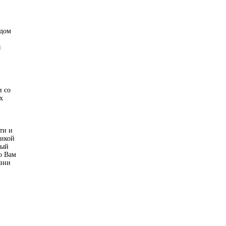
 дом
ы
и со
х
ти и
никой
ный
о Вам
изни