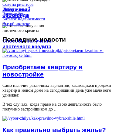
Советы риелтора
Ипотечный
Выбор жилья
Карта сайта
брокеридж
Каталог недвижимости
Все об ипотеке
Последние
новости
Способы получения
ипотечного кредита
Приобретаем квартиру в
новостройке
Само наличие различных вариантов, касающихся продажи
квартир в новом доме на сегодняшний день уже мало кого
удивляет.
В тех случаях, когда право на свою деятельность было
получено застройщиком до ...
Как правильно выбрать жилье?