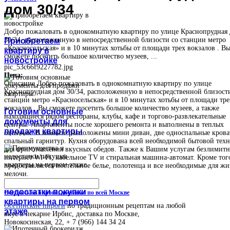
дом 30/34
Добро пожаловать в однокомнатную квартиру по улице Краснопрудная
30/34, расположенную в непосредственной близости со станции метро
Приобретаем
«Красносельская» и в 10 минутах хотьбы от площади трех вокзалов . В
квартиру в
сможете посетить большое количество музеев, ...
новостройке
pic_53c66f9227782.jpg
Цена:
Описание
Добро пожаловать в однокомнатную квартиру по улице
Краснопрудная дом 30/34, расположенную в непосредственной близост
станции метро «Красносельская» и в 10 минутах хотьбы от площади тре
вокзалов . Вы сможете посетить большое количество музеев, а также
Готовим основные
находящиеся рядом рестораны, клубы, кафе и торгово-развлекательные
документы для
центры. Апартаменты после хорошего ремонта и выполнены в теплых
продажи квартиры
оттенках. В комнате расположены мини диван, две односпальные крова
спальный гарнитур. Кухня оборудована всей необходимой бытовой тех
для приготовления вкусных обедов. Также к Вашим услугам безлимит
интернет Wi-Fi, кабельное TV и стиральная машина-автомат. Кроме тог
предоставляется постельное белье, полотенца и все необходимые для ж
мелочи.
Преимущества и
недостатки покупки
Осетинские пироги, доставка по всей Москве
квартиры на первом
Осетинские пироги
по традиционным рецептам на любой
этаже
вкус в пекарне Ирбис, доставка по Москве,
Новокосинская, 22, + 7 (966) 144 34 24