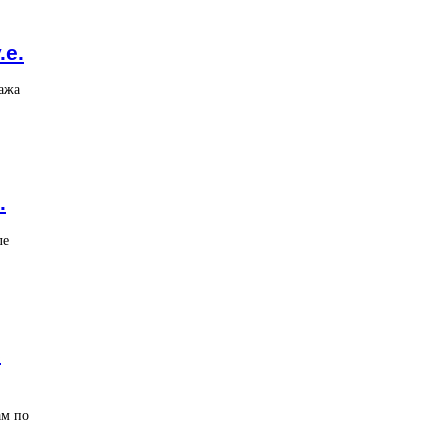
.е.
ажа
.
ле
8
ам по