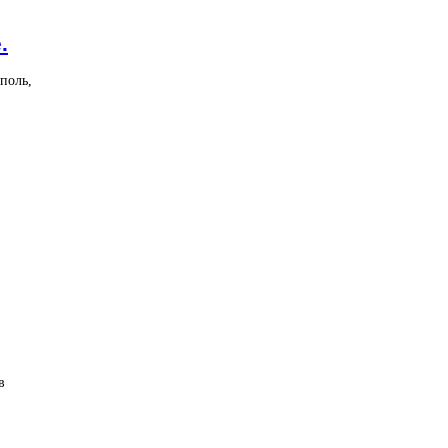
.
поль,
в