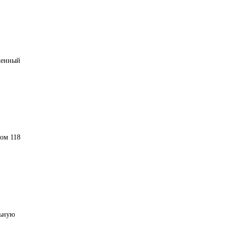
женный
ом 118
льную