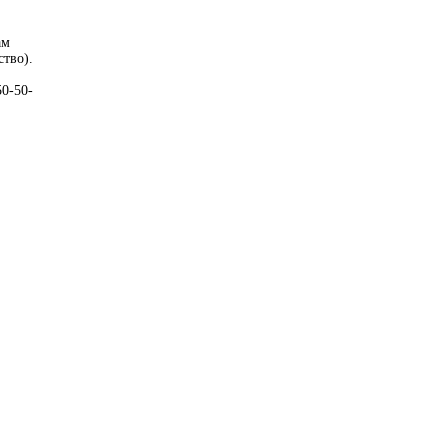
ам
ство).
50-50-