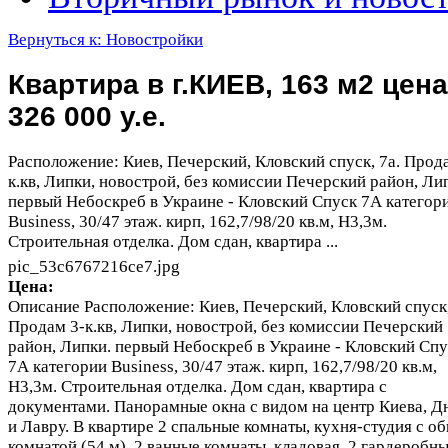
Вернуться к: Новостройки
Квартира в г.КИЕВ, 163 м2 цена
326 000 у.е.
Расположение: Киев, Печерский, Кловский спуск, 7а. Прод
к.кв, Липки, новострой, без комиссии Печерский район, Ли
первый Небоскреб в Украине - Кловский Спуск 7А категор
Business, 30/47 этаж. кирп, 162,7/98/20 кв.м, Н3,3м.
Строительная отделка. Дом сдан, квартира ...
pic_53c6767216ce7.jpg
Цена:
Описание
Расположение: Киев, Печерский, Кловский спуск,
Продам 3-к.кв, Липки, новострой, без комиссии Печерский
район, Липки. первый Небоскреб в Украине - Кловский Спу
7А категории Business, 30/47 этаж. кирп, 162,7/98/20 кв.м,
Н3,3м. Строительная отделка. Дом сдан, квартира с
документами. Панорамные окна с видом на центр Киева, Д
и Лавру. В квартире 2 спальные комнаты, кухня-студия с о
комнатой (54 м), 2 ванные комнаты, кладовая, 2 гардеробны