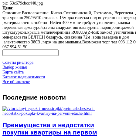
pic_53c679cbcc440.jpg
Цена:
Описание
Расположение: Киево-Святошинский, Гостомель, Вереснева.
три уровня 250/95/10 столовая 15м два санузла под внутреннюю отделк
,материал стен газобетон Hetten 400 мм не требует утепления ,кладка
перевязная арматурой,стены снаружи оштокатурены паропроницаемой
штукатуркой,крыша металочерепица ROKUA(Z-losk замок) утеплитель
менераловата БЕЛТЕН беларусь, скважина 72м ,вода заведена в дом
,электричество 380В ,гарж на две машыны.Возможен торг тел 093 112 0
067 994 51 50
Советы риелтора
Выбор жилья
Карта сайта
Каталог недвижимости
Все об ипотеке
Последние
новости
Преимущества и недостатки
покупки квартиры на первом