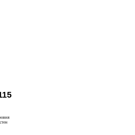
115
ровня
стен