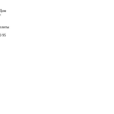
 Дом
у
 плиты
0 95