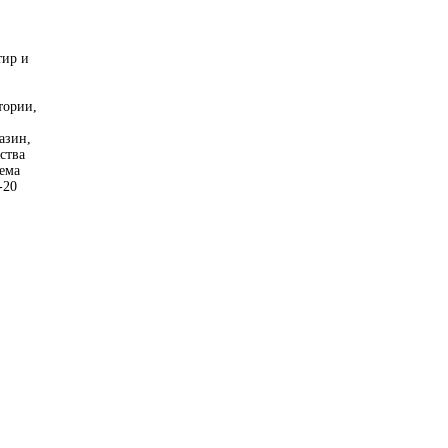
тир и
тории,
азин,
ства
ема
-20