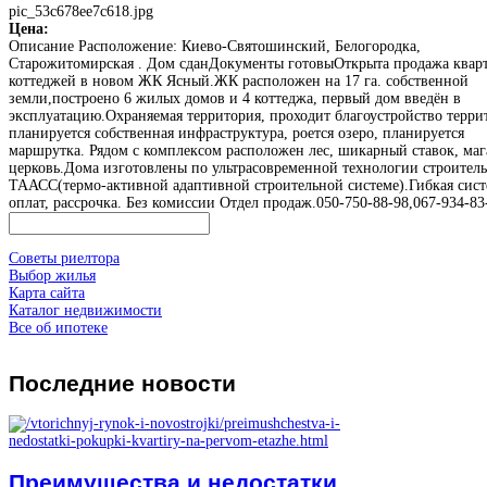
pic_53c678ee7c618.jpg
Цена:
Описание
Расположение: Киево-Святошинский, Белогородка,
Старожитомирская . Дом сданДокументы готовыОткрыта продажа квар
коттеджей в новом ЖК Ясный.ЖК расположен на 17 га. собственной
земли,построено 6 жилых домов и 4 коттеджа, первый дом введён в
эксплуатацию.Охраняемая территория, проходит благоустройство терри
планируется собственная инфраструктура, роется озеро, планируется
маршрутка. Рядом с комплексом расположен лес, шикарный ставок, маг
церковь.Дома изготовлены по ультрасовременной технологии строитель
ТААСС(термо-активной адаптивной строительной системе).Гибкая сист
оплат, рассрочка. Без комиссии Отдел продаж.050-750-88-98,067-934-83
Советы риелтора
Выбор жилья
Карта сайта
Каталог недвижимости
Все об ипотеке
Последние
новости
Преимущества и недостатки