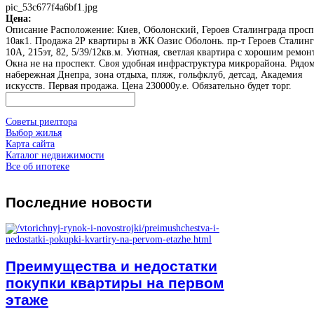
pic_53c677f4a6bf1.jpg
Цена:
Описание
Расположение: Киев, Оболонский, Героев Сталинграда просп
10ак1. Продажа 2Р квартиры в ЖК Оазис Оболонь. пр-т Героев Сталинг
10А, 215эт, 82, 5/39/12кв.м. Уютная, светлая квартира с хорошим ремон
Окна не на проспект. Своя удобная инфраструктура микрорайона. Рядо
набережная Днепра, зона отдыха, пляж, гольфклуб, детсад, Академия
искусств. Первая продажа. Цена 230000у.е. Обязательно будет торг.
Советы риелтора
Выбор жилья
Карта сайта
Каталог недвижимости
Все об ипотеке
Последние
новости
Преимущества и недостатки
покупки квартиры на первом
этаже