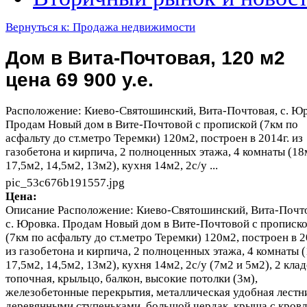
Вернуться к: Продажа недвижимости
Дом в Вита-Почтовая, 120 м2
цена 69 900 у.е.
Расположение: Киево-Святошинский, Вита-Почтовая, с. Юр
Продам Новый дом в Вите-Почтовой с пропиской (7км по
асфальту до ст.метро Теремки) 120м2, построен в 2014г. из
газобетона и кирпича, 2 полноценных этажа, 4 комнаты (18
17,5м2, 14,5м2, 13м2), кухня 14м2, 2с/у ...
pic_53c676b191557.jpg
Цена:
Описание
Расположение: Киево-Святошинский, Вита-Почто
с. Юровка. Продам Новый дом в Вите-Почтовой с прописк
(7км по асфальту до ст.метро Теремки) 120м2, построен в 2
из газобетона и кирпича, 2 полноценных этажа, 4 комнаты 
17,5м2, 14,5м2, 13м2), кухня 14м2, 2с/у (7м2 и 5м2), 2 клад
топочная, крыльцо, балкон, высокие потолки (3м),
железобетонные перекрытия, металлическая удобная лестн
деревянными ступеньками, большой чердак, крыша с кров