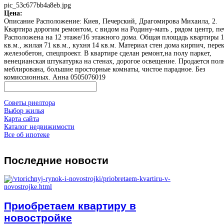
pic_53c677bb4a8eb.jpg
Цена:
Описание
Расположение: Киев, Печерский, Драгомирова Михаила, 2.
Квартира дорогим ремонтом, с видом на Родину-мать , рядом центр, пе
Расположена на 12 этаже/16 этажного дома. Общая площадь квартиры 
кв.м., жилая 71 кв.м., кухня 14 кв.м. Материал стен дома кирпич, пере
железобетон, спецпроект. В квартире сделан ремонт,на полу паркет,
венецианская штукатурка на стенах, дорогое освещение. Продается пол
меблирована, большие просторные комнаты, чистое парадное. Без
комиссионных. Анна 0505076019
Советы риелтора
Выбор жилья
Карта сайта
Каталог недвижимости
Все об ипотеке
Последние
новости
Приобретаем квартиру в
новостройке