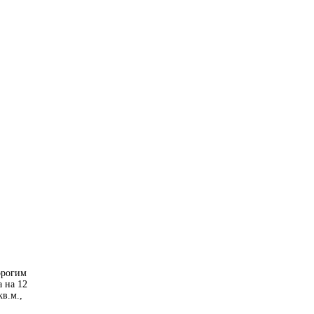
орогим
а на 12
в.м.,