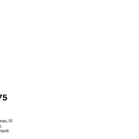
75
енко,10
ы,
строй.