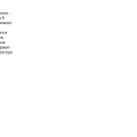
рона -
а 8
ремонт
ится
ев
ная
ержит
руктура