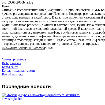
pic_53c676f0b3b4a.jpg
Цена:
Описание
Расположение: Киев, Дарницкий, Срибнокильская, 1. ЖК Ко
лучшее размещение в микрорайоне Поздняки. Квартира расположена н
этаже, окна выходят в тихий двор. В квартире выполнен качественный 
из добротных материалов - спокойные тона и выдержанный стиль.
Функциональное разделение жилой и гостевой зон, кухня легко станов
гостинной благодаря стеклянной раздвижной двери. В квартире подогр
пола, кондиционеры, интернет, телефон, вся бытовая техника, гардероб
комната, дизайнерский шкаф-купе. Квартира очень светлая и уютная, д
приятную атмосферу, Заходи и живи . Рядом метро и развитая инфраст
- торговые центры, рынки, фитнес-центр, школы. Срочная продажа,
приходите, смотрите - договоримся
Советы риелтора
Выбор жилья
Карта сайта
Каталог недвижимости
Все об ипотеке
Последние
новости