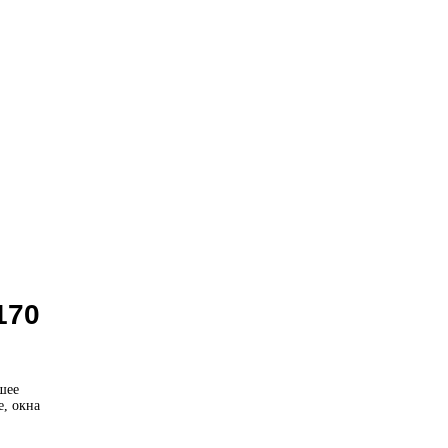
170
шее
, окна