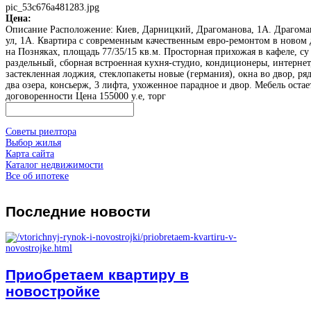
pic_53c676a481283.jpg
Цена:
Описание
Расположение: Киев, Дарницкий, Драгоманова, 1А. Драгома
ул, 1А. Квартира с современным качественным евро-ремонтом в новом
на Позняках, площадь 77/35/15 кв.м. Просторная прихожая в кафеле, су
раздельный, сборная встроенная кухня-студио, кондиционеры, интернет,
застекленная лоджия, стеклопакеты новые (германия), окна во двор, ря
два озера, консьерж, 3 лифта, ухоженное парадное и двор. Мебель остае
договоренности Цена 155000 у.е, торг
Советы риелтора
Выбор жилья
Карта сайта
Каталог недвижимости
Все об ипотеке
Последние
новости
Приобретаем квартиру в
новостройке