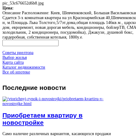
pic_53c676652d6b8.jpg
Цена:
Описание
Расположение: Киев, Шевченковский, Большая Васильковская
Сдается 3-х комнатная квартира на ул.Красноармейская 40,Шевченковск
н, м.Площадь Льва Толстого,5/7эт.дома,общая площадь 146кв.м., царск
дом, евроремонт, новая дорогая мебель, кондиционеры, бойлерТВ, СМА
холодильник, 2 кондиционера, посудомойка), Джакузи, душевой бокс,
гардеробная, собственная котельня, 1800у.е.
Советы риелтора
Выбор жилья
Карта сайта
Каталог недвижимости
Все об ипотеке
Последние
новости
Приобретаем квартиру в
новостройке
Само наличие различных вариантов, касающихся продажи