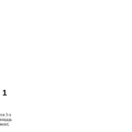
 1
ся 3-х
лощадь
монт,