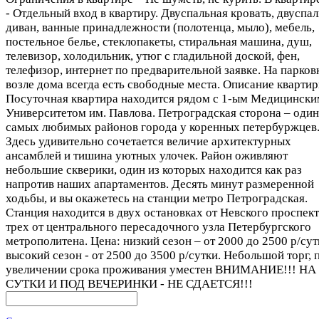
- Отдельный вход в квартиру. Двуспальная кровать, двуспа
диван, ванные принадлежности (полотенца, мыло), мебель,
постельное белье, стеклопакеты, стиральная машина, душ,
телевизор, холодильник, утюг с гладильной доской, фен,
телефизор, интернет по предварительной заявке. На парков
возле дома всегда есть свободные места. Описание квартир
Посуточная квартира находится рядом с 1-ым Медицински
Университетом им. Павлова. Петроградская сторона – один
самых любимых районов города у коренных петербуржцев
Здесь удивительно сочетается величие архитектурных
ансамблей и тишина уютных улочек. Район оживляют
небольшие скверики, один из которых находится как раз
напротив наших апартаментов. Десять минут размеренной
ходьбы, и вы окажетесь на станции метро Петроградская.
Станция находится в двух остановках от Невского проспект
трех от центрального пересадочного узла Петербургского
метрополитена. Цена: низкий сезон – от 2000 до 2500 р/сут
высокий сезон - от 2500 до 3500 р/сутки. Небольшой торг, 
увеличении срока проживания уместен ВНИМАНИЕ!!! НА
СУТКИ И ПОД ВЕЧЕРИНКИ - НЕ СДАЕТСЯ!!!